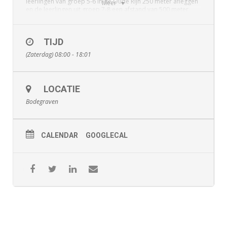
leerlingen van groep 5-6 in de Oude Rijn 250 meter afleggen
Meer
en de leerlingen uit groep 7-8 een afstand van 500 meter
afleggen.
Meer informatie:
https://www.rebonieuws.nl/algemeen/bzpc-
open-water-bodegraven/
TIJD
(Zaterdag) 08:00 - 18:01
LOCATIE
Bodegraven
CALENDAR
GOOGLECAL