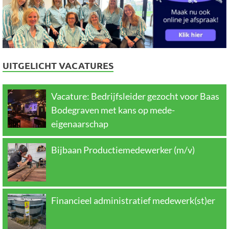
UITGELICHT VACATURES
Vacature: Bedrijfsleider gezocht voor Baas
Bodegraven met kans op mede-
eigenaarschap
Bijbaan Productiemedewerker (m/v)
Financieel administratief medewerk(st)er