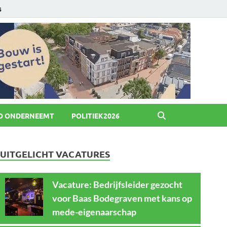
6
O ONDERNEEMT
POLITIEK2026
UITGELICHT VACATURES
Vacature: Bedrijfsleider gezocht
voor Baas Bodegraven met kans op
mede-eigenaarschap