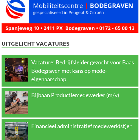
UITGELICHT VACATURES
Vacature: Bedrijfsleider gezocht voor Baas
Bodegraven met kans op mede-
eigenaarschap
Bijbaan Productiemedewerker (m/v)
Financieel administratief medewerk(st)er