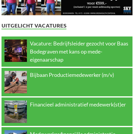
UITGELICHT VACATURES
Vacature: Bedrijfsleider gezocht voor Baas
Bodegraven met kans op mede-
eigenaarschap
Bijbaan Productiemedewerker (m/v)
Financieel administratief medewerk(st)er