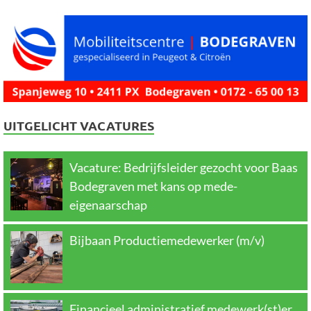
UITGELICHT VACATURES
Vacature: Bedrijfsleider gezocht voor Baas
Bodegraven met kans op mede-
eigenaarschap
Bijbaan Productiemedewerker (m/v)
Financieel administratief medewerk(st)er