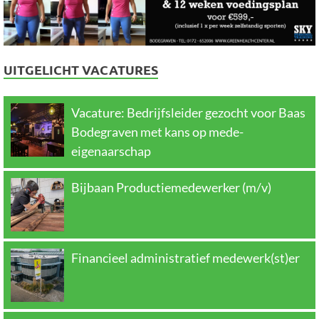
UITGELICHT VACATURES
Vacature: Bedrijfsleider gezocht voor Baas
Bodegraven met kans op mede-
eigenaarschap
Bijbaan Productiemedewerker (m/v)
Financieel administratief medewerk(st)er