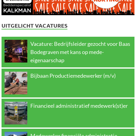
UITGELICHT VACATURES
Vacature: Bedrijfsleider gezocht voor Baas
Bodegraven met kans op mede-
eigenaarschap
Bijbaan Productiemedewerker (m/v)
Financieel administratief medewerk(st)er
Medewerker financiële administratie