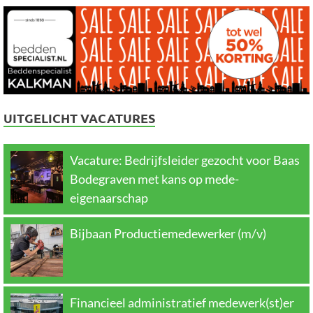
UITGELICHT VACATURES
Vacature: Bedrijfsleider gezocht voor Baas
Bodegraven met kans op mede-
eigenaarschap
Bijbaan Productiemedewerker (m/v)
Financieel administratief medewerk(st)er