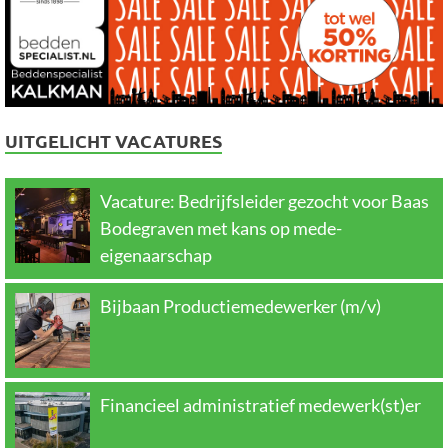
UITGELICHT VACATURES
Vacature: Bedrijfsleider gezocht voor Baas
Bodegraven met kans op mede-
eigenaarschap
Bijbaan Productiemedewerker (m/v)
Financieel administratief medewerk(st)er