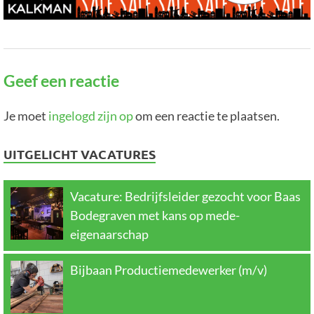
Geef een reactie
Je moet
ingelogd zijn op
om een reactie te plaatsen.
UITGELICHT VACATURES
Vacature: Bedrijfsleider gezocht voor Baas
Bodegraven met kans op mede-
eigenaarschap
Bijbaan Productiemedewerker (m/v)