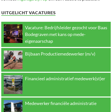
UITGELICHT VACATURES
Vacature: Bedrijfsleider gezocht voor Baas
Bodegraven met kans op mede-
eigenaarschap
Bijbaan Productiemedewerker (m/v)
Financieel administratief medewerk(st)er
Medewerker financiële administratie