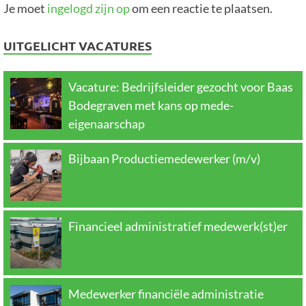
Je moet
ingelogd zijn op
om een reactie te plaatsen.
UITGELICHT VACATURES
Vacature: Bedrijfsleider gezocht voor Baas
Bodegraven met kans op mede-
eigenaarschap
Bijbaan Productiemedewerker (m/v)
Financieel administratief medewerk(st)er
Medewerker financiële administratie