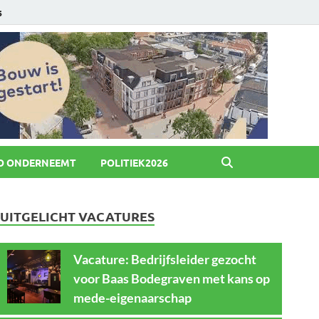
6
O ONDERNEEMT
POLITIEK2026
UITGELICHT VACATURES
Vacature: Bedrijfsleider gezocht
voor Baas Bodegraven met kans op
mede-eigenaarschap