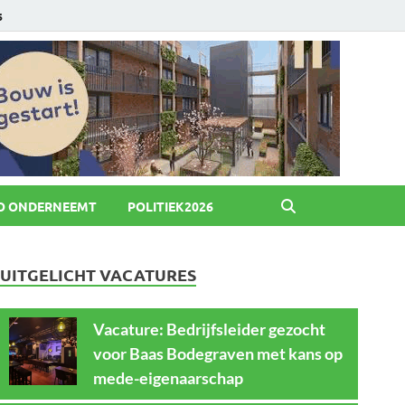
6
O ONDERNEEMT
POLITIEK2026
UITGELICHT VACATURES
Vacature: Bedrijfsleider gezocht
voor Baas Bodegraven met kans op
mede-eigenaarschap