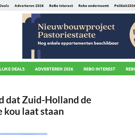
 Deals
Adverteren 2026
ReBo Interest
Rebo onderneemt
Politiek202
uws.nl
LIJKE DEALS
ADVERTEREN 2026
REBO INTEREST
REB
d dat Zuid-Holland de
de kou laat staan