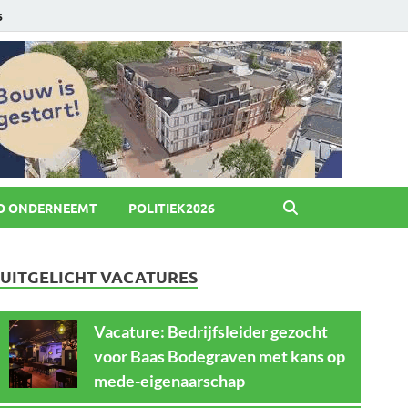
6
O ONDERNEEMT
POLITIEK2026
UITGELICHT VACATURES
Vacature: Bedrijfsleider gezocht
voor Baas Bodegraven met kans op
mede-eigenaarschap