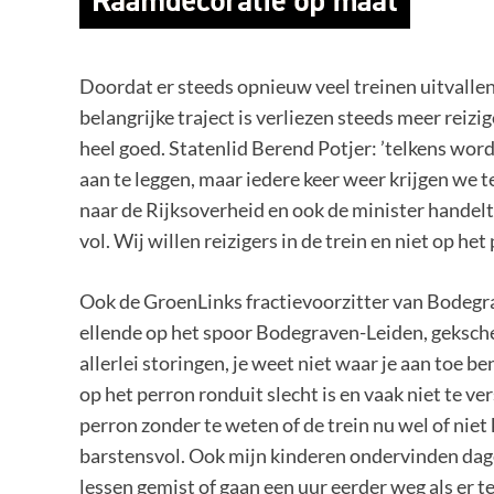
Doordat er steeds opnieuw veel treinen uitvallen 
belangrijke traject is verliezen steeds meer reizi
heel goed. Statenlid Berend Potjer: ’telkens wor
aan te leggen, maar iedere keer weer krijgen we t
naar de Rijksoverheid en ook de minister handelt
vol. Wij willen reizigers in de trein en niet op het
Ook de GroenLinks fractievoorzitter van Bodegr
ellende op het spoor Bodegraven-Leiden, gekschere
allerlei storingen, je weet niet waar je aan toe 
op het perron ronduit slecht is en vaak niet te v
perron zonder te weten of de trein nu wel of niet k
barstensvol. Ook mijn kinderen ondervinden dage
lessen gemist of gaan een uur eerder weg als er te