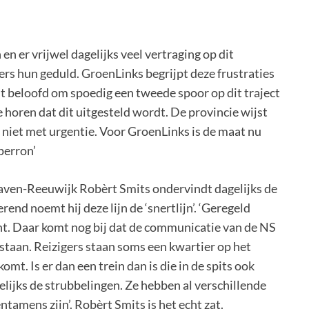
en er vrijwel dagelijks veel vertraging op dit
gers hun geduld. GroenLinks begrijpt deze frustraties
dt beloofd om spoedig een tweede spoor op dit traject
e horen dat dit uitgesteld wordt. De provincie wijst
 niet met urgentie. Voor GroenLinks is de maat nu
 perron’
aven-Reeuwijk Robèrt Smits ondervindt dagelijks de
nd noemt hij deze lijn de ‘snertlijn’. ‘Geregeld
bent. Daar komt nog bij dat de communicatie van de NS
erstaan. Reizigers staan soms een kwartier op het
omt. Is er dan een trein dan is die in de spits ook
lijks de strubbelingen. Ze hebben al verschillende
ntamens zijn’. Robèrt Smits is het echt zat.