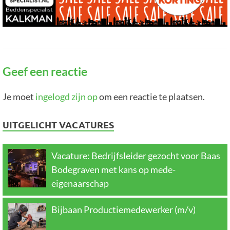
Geef een reactie
Je moet
ingelogd zijn op
om een reactie te plaatsen.
UITGELICHT VACATURES
Vacature: Bedrijfsleider gezocht voor Baas
Bodegraven met kans op mede-
eigenaarschap
Bijbaan Productiemedewerker (m/v)