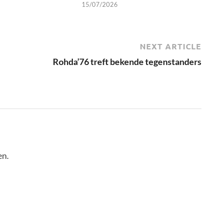
15/07/2026
NEXT ARTICLE
Rohda’76 treft bekende tegenstanders
en.