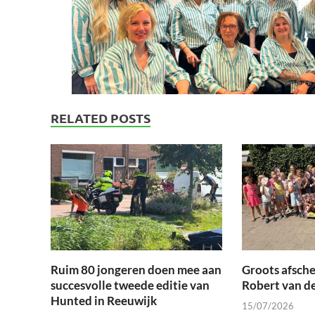
RELATED POSTS
Ruim 80 jongeren doen mee aan
Groots afsche
succesvolle tweede editie van
Robert van d
Hunted in Reeuwijk
15/07/2026