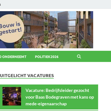
6
O ONDERNEEMT
POLITIEK2026
UITGELICHT VACATURES
Vacature: Bedrijfsleider gezocht
voor Baas Bodegraven met kans op
mede-eigenaarschap