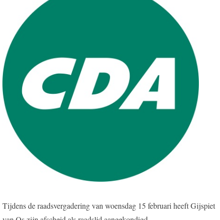
Tijdens de raadsvergadering van woensdag 15 februari heeft Gijspiet
van Os zijn afscheid als raadslid aangekondigd.