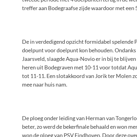
treffer aan Bodegraafse zijde waardoor met een 
De in verdedigend opzicht formidabel spelende 
doelpunt voor doelpunt kon behouden. Ondanks t
Jaarsveld, slaagde Aqua-Novio er in bij te blijve
heren uit Bodegraven met 10-11 voor totdat Aqu
tot 11-11. Een slotakkoord van Jorik ter Molen 
mee naar huis nam.
De ploeg onder leiding van Herman van Tongerloo
beter, zo werd de bekerfinale behaald en won men
won de ploeg van PSV Eindhoven. Door deze overw