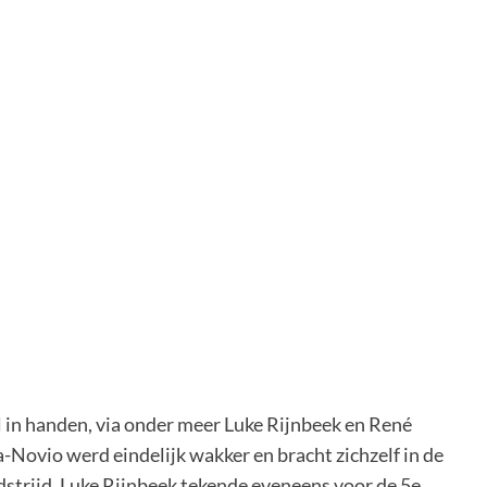
l in handen, via onder meer Luke Rijnbeek en René
Novio werd eindelijk wakker en bracht zichzelf in de
strijd. Luke Rijnbeek tekende eveneens voor de 5e