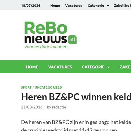
18/07/2026
Home
Vacatures
Categorie
Zakelijke
Rebonie
Voor en door inwoners
HOME
VACATURES
CATEGORIE
ZAKE
SPORT
/
UNCATEGORIZED
Heren BZ&PC winnen keld
21/03/2016
-
by
redactie
De heren van BZ&PC zijn er in geslaagd het kel
de cruciale wedstrijd met 11-12 gewonnen.