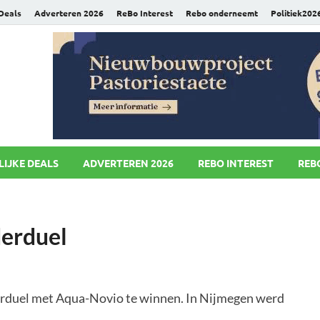
 Deals
Adverteren 2026
ReBo Interest
Rebo onderneemt
Politiek202
uws.nl
LIJKE DEALS
ADVERTEREN 2026
REBO INTEREST
REB
erduel
derduel met Aqua-Novio te winnen. In Nijmegen werd