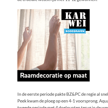
In de eerste periode pakte BZ&PC de regie al sne
Peek kwam de ploeg op een 4-1 voorsprong. Aqua-
tweede periode met 4 doelpunten terug in de wed