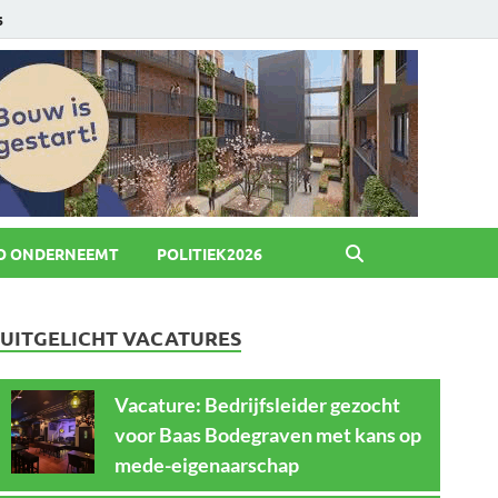
6
O ONDERNEEMT
POLITIEK2026
UITGELICHT VACATURES
Vacature: Bedrijfsleider gezocht
voor Baas Bodegraven met kans op
mede-eigenaarschap