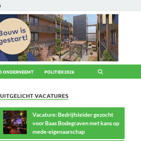
6
O ONDERNEEMT
POLITIEK2026
UITGELICHT VACATURES
Vacature: Bedrijfsleider gezocht
voor Baas Bodegraven met kans op
mede-eigenaarschap