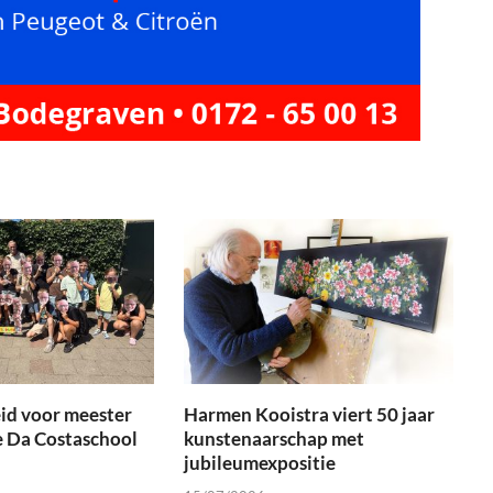
id voor meester
Harmen Kooistra viert 50 jaar
e Da Costaschool
kunstenaarschap met
jubileumexpositie