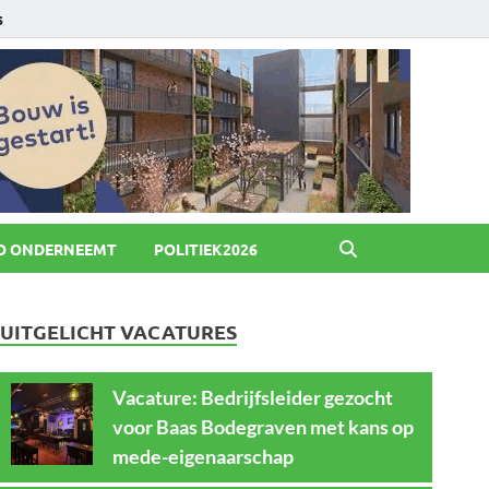
6
O ONDERNEEMT
POLITIEK2026
UITGELICHT VACATURES
Vacature: Bedrijfsleider gezocht
voor Baas Bodegraven met kans op
mede-eigenaarschap