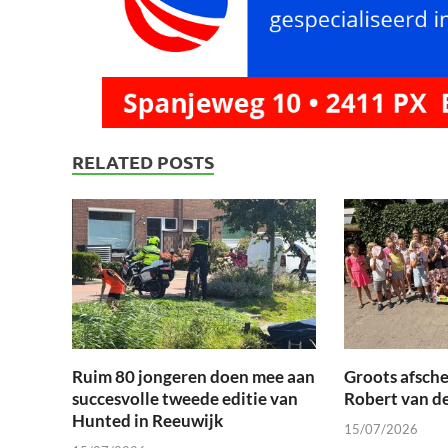
RELATED POSTS
Ruim 80 jongeren doen mee aan
Groots afsche
succesvolle tweede editie van
Robert van d
Hunted in Reeuwijk
15/07/2026