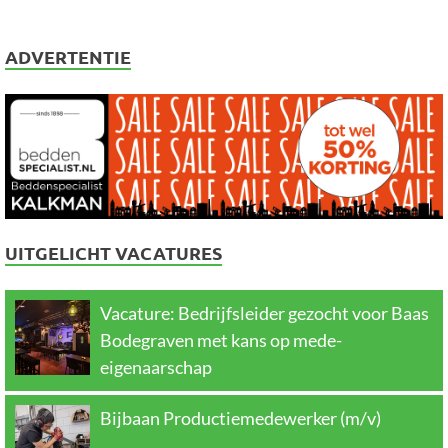
ADVERTENTIE
UITGELICHT VACATURES
Vacature: Bedrijfsleider gezocht voor Baas
Bodegraven met kans op mede-
eigenaarschap
Bijbaan Productiemedewerker (m/v)