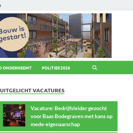
6
O ONDERNEEMT
POLITIEK2026
UITGELICHT VACATURES
Vacature: Bedrijfsleider gezocht
voor Baas Bodegraven met kans op
mede-eigenaarschap