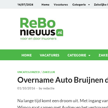
16/07/2026
Home
Vacatures
Categorie
Zakelijke
Rebonie
Voor en door inwoners
HOME
VACATURES
CATEGORIE
ZAKE
UNCATEGORIZED
/
ZAKELIJK
Overname Auto Bruijnen 
01/10/2016
-
by
redactie
Na lange tijd komt een droom uit. Met ingang van
Wimco gaat samen met Audrey en het vertrouwde