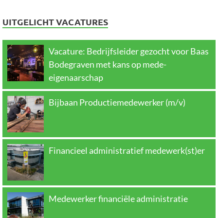
UITGELICHT VACATURES
Vacature: Bedrijfsleider gezocht voor Baas
Bodegraven met kans op mede-
eigenaarschap
Bijbaan Productiemedewerker (m/v)
Financieel administratief medewerk(st)er
Medewerker financiële administratie