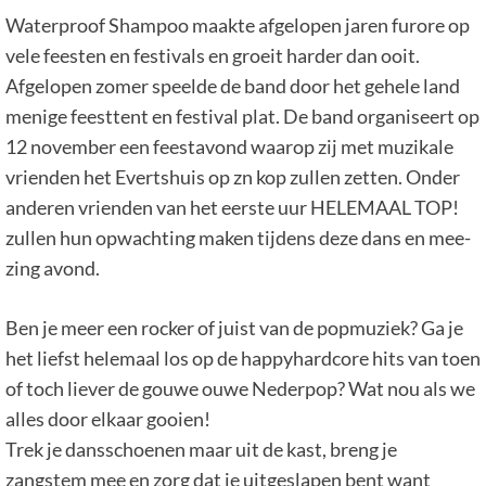
Waterproof Shampoo maakte afgelopen jaren furore op
vele feesten en festivals en groeit harder dan ooit.
Afgelopen zomer speelde de band door het gehele land
menige feesttent en festival plat. De band organiseert op
12 november een feestavond waarop zij met muzikale
vrienden het Evertshuis op zn kop zullen zetten. Onder
anderen vrienden van het eerste uur HELEMAAL TOP!
zullen hun opwachting maken tijdens deze dans en mee-
zing avond.
Ben je meer een rocker of juist van de popmuziek? Ga je
het liefst helemaal los op de happyhardcore hits van toen
of toch liever de gouwe ouwe Nederpop? Wat nou als we
alles door elkaar gooien!
Trek je dansschoenen maar uit de kast, breng je
zangstem mee en zorg dat je uitgeslapen bent want