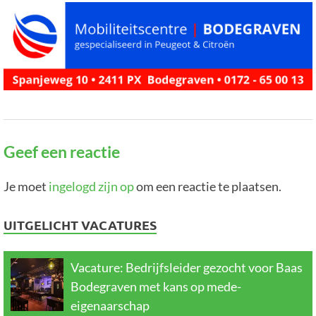
Geef een reactie
Je moet
ingelogd zijn op
om een reactie te plaatsen.
UITGELICHT VACATURES
Vacature: Bedrijfsleider gezocht voor Baas
Bodegraven met kans op mede-
eigenaarschap