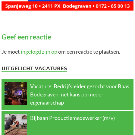
Geef een reactie
Je moet
ingelogd zijn op
om een reactie te plaatsen.
UITGELICHT VACATURES
Vacature: Bedrijfsleider gezocht voor Baas
Bodegraven met kans op mede-
eigenaarschap
Bijbaan Productiemedewerker (m/v)