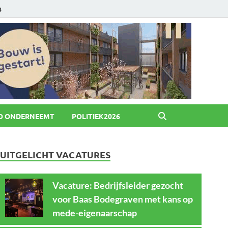
6
O ONDERNEEMT
POLITIEK2026
UITGELICHT VACATURES
Vacature: Bedrijfsleider gezocht
voor Baas Bodegraven met kans op
mede-eigenaarschap