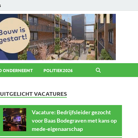
6
O ONDERNEEMT
POLITIEK2026
UITGELICHT VACATURES
Vacature: Bedrijfsleider gezocht
voor Baas Bodegraven met kans op
mede-eigenaarschap