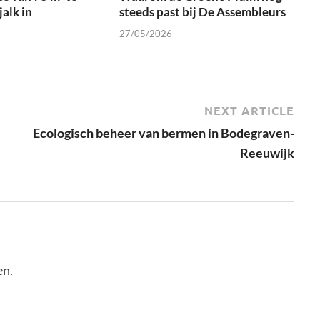
alk in
steeds past bij De Assembleurs
27/05/2026
NEXT ARTICLE
Ecologisch beheer van bermen in Bodegraven-
Reeuwijk
en.