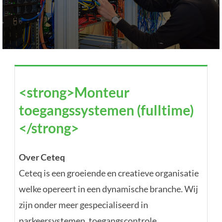
<strong>Monteur
<strong>Monteur
toegangssystemen (fulltime)
toegangssystemen (fulltime)
</strong>
</strong>
CETEQ — Bodegraven
Over Ceteq
Ceteq is een groeiende en creatieve organisatie
welke opereert in een dynamische branche. Wij
zijn onder meer gespecialiseerd in
parkeersystemen, toegangscontrole,