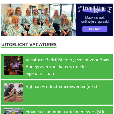
UITGELICHT VACATURES
Vacature: Bedrijfsleider gezocht voor Baas
Bodegraven met kans op mede-
eigenaarschap
Bijbaan Productiemedewerker (m/v)
Financieel administratief medewerk(st)er