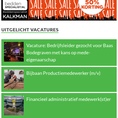
UITGELICHT VACATURES
Vacature: Bedrijfsleider gezocht voor Baas
Bodegraven met kans op mede-
eigenaarschap
Bijbaan Productiemedewerker (m/v)
Financieel administratief medewerk(st)er