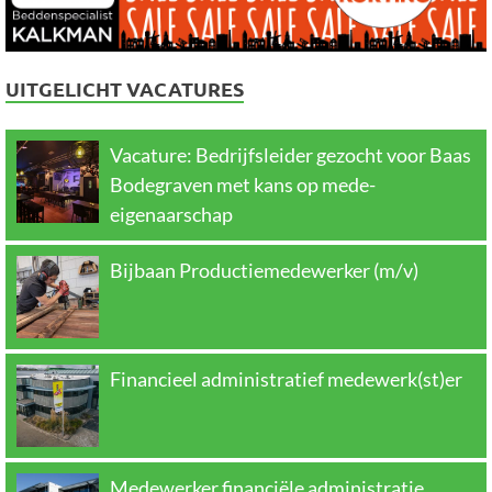
UITGELICHT VACATURES
Vacature: Bedrijfsleider gezocht voor Baas
Bodegraven met kans op mede-
eigenaarschap
Bijbaan Productiemedewerker (m/v)
Financieel administratief medewerk(st)er
Medewerker financiële administratie