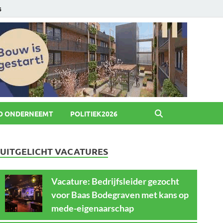
6
O ONDERNEEMT
POLITIEK2026
UITGELICHT VACATURES
Vacature: Bedrijfsleider gezocht
voor Baas Bodegraven met kans op
mede-eigenaarschap