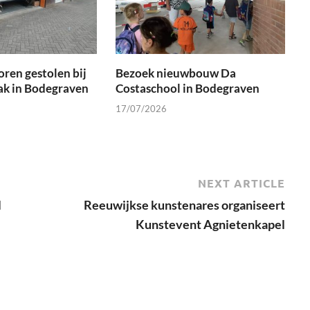
oren gestolen bij
Bezoek nieuwbouw Da
ak in Bodegraven
Costaschool in Bodegraven
17/07/2026
NEXT ARTICLE
l
Reeuwijkse kunstenares organiseert
Kunstevent Agnietenkapel