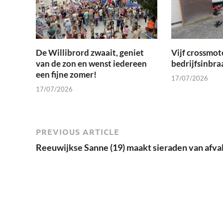
De Willibrord zwaait, geniet
Vijf crossmot
van de zon en wenst iedereen
bedrijfsinbra
een fijne zomer!
17/07/2026
17/07/2026
PREVIOUS ARTICLE
Reeuwijkse Sanne (19) maakt sieraden van afva