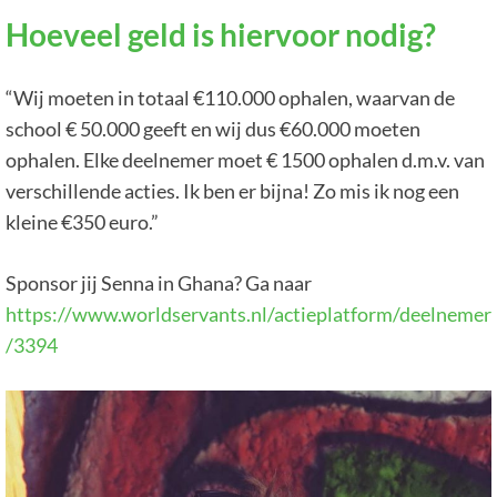
Hoeveel geld is hiervoor nodig?
“Wij moeten in totaal €110.000 ophalen, waarvan de
school € 50.000 geeft en wij dus €60.000 moeten
ophalen. Elke deelnemer moet € 1500 ophalen d.m.v. van
verschillende acties. Ik ben er bijna! Zo mis ik nog een
kleine €350 euro.”
Sponsor jij Senna in Ghana? Ga naar
https://www.worldservants.nl/actieplatform/deelnemer
/3394