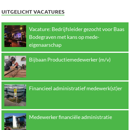
UITGELICHT VACATURES
Vacature: Bedrijfsleider gezocht voor Baas
Bodegraven met kans op mede-
eigenaarschap
Bijbaan Productiemedewerker (m/v)
Financieel administratief medewerk(st)er
Medewerker financiële administratie