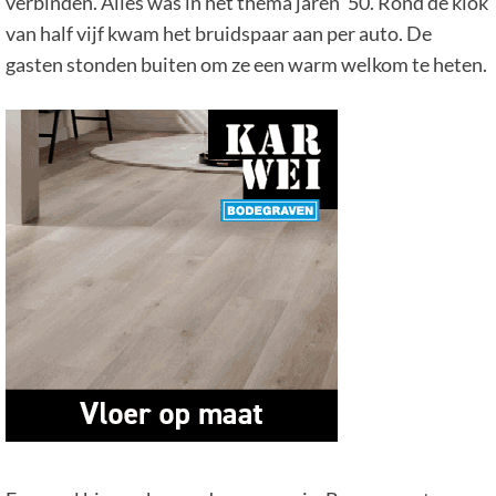
verbinden. Alles was in het thema jaren ’50. Rond de klok
van half vijf kwam het bruidspaar aan per auto. De
gasten stonden buiten om ze een warm welkom te heten.