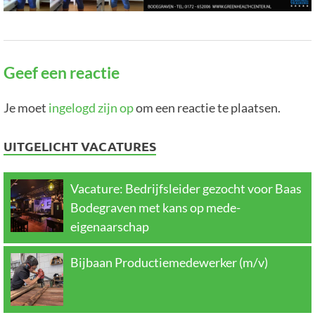
Geef een reactie
Je moet
ingelogd zijn op
om een reactie te plaatsen.
UITGELICHT VACATURES
Vacature: Bedrijfsleider gezocht voor Baas
Bodegraven met kans op mede-
eigenaarschap
Bijbaan Productiemedewerker (m/v)