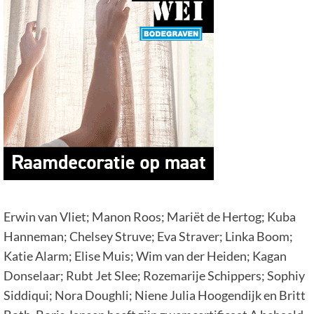
Erwin van Vliet; Manon Roos; Mariët de Hertog; Kuba
Hanneman; Chelsey Struve; Eva Straver; Linka Boom;
Katie Alarm; Elise Muis; Wim van der Heiden; Kagan
Donselaar; Rubt Jet Slee; Rozemarije Schippers; Sophiy
Siddiqui; Nora Doughli; Niene Julia Hoogendijk en Britt