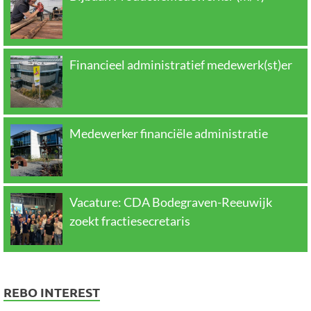
Financieel administratief medewerk(st)er
Medewerker financiële administratie
Vacature: CDA Bodegraven-Reeuwijk
zoekt fractiesecretaris
REBO INTEREST