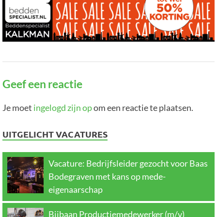
Geef een reactie
Je moet
ingelogd zijn op
om een reactie te plaatsen.
UITGELICHT VACATURES
Vacature: Bedrijfsleider gezocht voor Baas
Bodegraven met kans op mede-
eigenaarschap
Bijbaan Productiemedewerker (m/v)