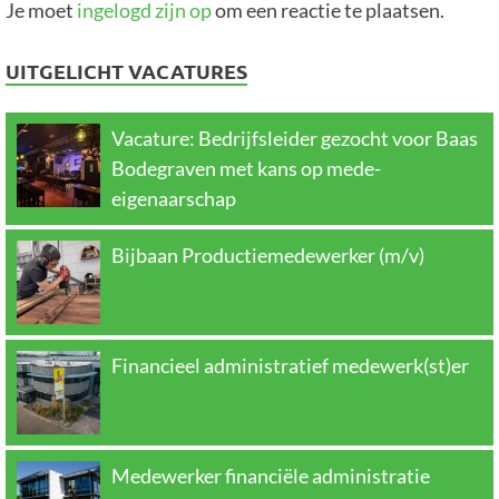
Je moet
ingelogd zijn op
om een reactie te plaatsen.
UITGELICHT VACATURES
Vacature: Bedrijfsleider gezocht voor Baas
Bodegraven met kans op mede-
eigenaarschap
Bijbaan Productiemedewerker (m/v)
Financieel administratief medewerk(st)er
Medewerker financiële administratie