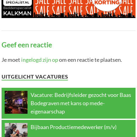
Geef een reactie
Je moet
ingelogd zijn op
om een reactie te plaatsen.
UITGELICHT VACATURES
Vacature: Bedrijfsleider gezocht voor Baas
Bodegraven met kans op mede-
eigenaarschap
Bijbaan Productiemedewerker (m/v)