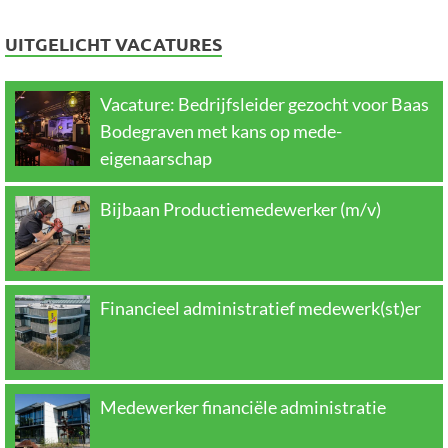
UITGELICHT VACATURES
Vacature: Bedrijfsleider gezocht voor Baas
Bodegraven met kans op mede-
eigenaarschap
Bijbaan Productiemedewerker (m/v)
Financieel administratief medewerk(st)er
Medewerker financiële administratie