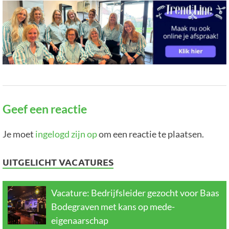
Geef een reactie
Je moet
ingelogd zijn op
om een reactie te plaatsen.
UITGELICHT VACATURES
Vacature: Bedrijfsleider gezocht voor Baas
Bodegraven met kans op mede-
eigenaarschap