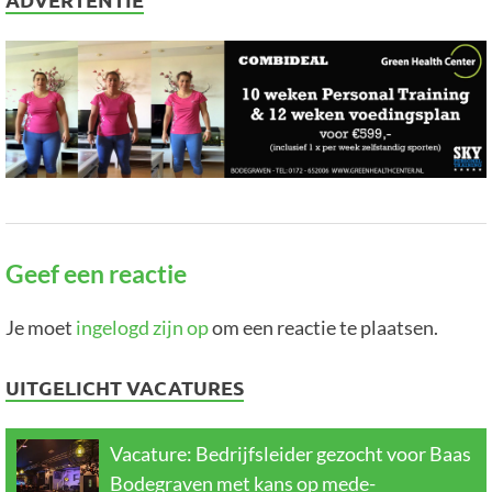
Geef een reactie
Je moet
ingelogd zijn op
om een reactie te plaatsen.
UITGELICHT VACATURES
Vacature: Bedrijfsleider gezocht voor Baas
Bodegraven met kans op mede-