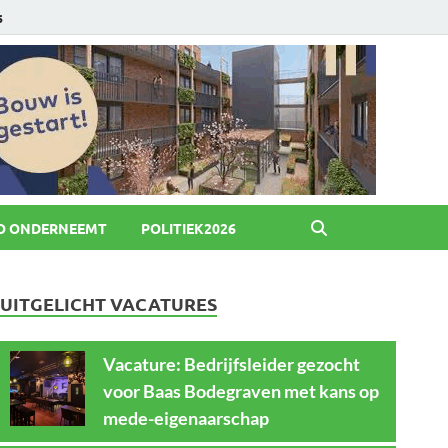
6
O ONDERNEEMT
POLITIEK2026
UITGELICHT VACATURES
Vacature: Bedrijfsleider gezocht
voor Baas Bodegraven met kans op
mede-eigenaarschap