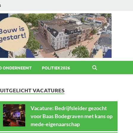
6
O ONDERNEEMT
POLITIEK2026
UITGELICHT VACATURES
Vacature: Bedrijfsleider gezocht
voor Baas Bodegraven met kans op
mede-eigenaarschap