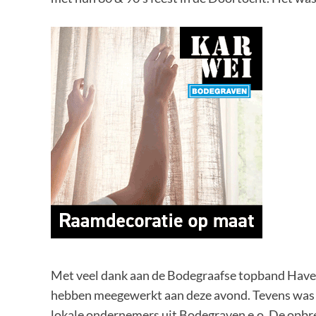
Met veel dank aan de Bodegraafse topband Have 
hebben meegewerkt aan deze avond. Tevens was er
lokale ondernemers uit Bodegraven e.o. De opbre