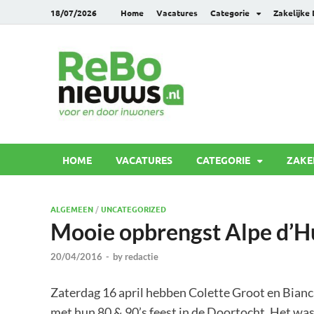
18/07/2026
Home
Vacatures
Categorie
Zakelijke
Rebonie
Voor en door inwoners
HOME
VACATURES
CATEGORIE
ZAKE
ALGEMEEN
/
UNCATEGORIZED
Mooie opbrengst Alpe d’H
20/04/2016
-
by
redactie
Zaterdag 16 april hebben Colette Groot en Bian
met hun 80 & 90’s feest in de Doortocht. Het was