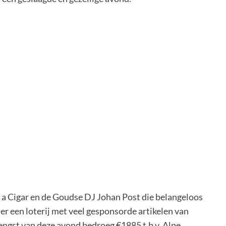
a Cigar en de Goudse DJ Johan Post die belangeloos
 een loterij met veel gesponsorde artikelen van
ngst van deze avond bedroeg €1885 t.b.v. Alpe