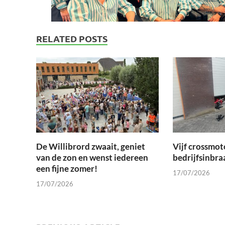
RELATED POSTS
De Willibrord zwaait, geniet
Vijf crossmot
van de zon en wenst iedereen
bedrijfsinbra
een fijne zomer!
17/07/2026
17/07/2026