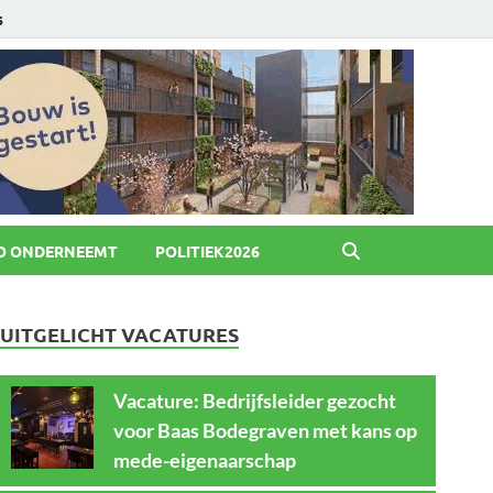
6
O ONDERNEEMT
POLITIEK2026
UITGELICHT VACATURES
Vacature: Bedrijfsleider gezocht
voor Baas Bodegraven met kans op
mede-eigenaarschap