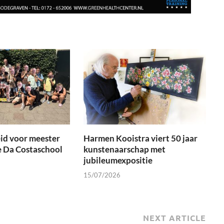
id voor meester
Harmen Kooistra viert 50 jaar
e Da Costaschool
kunstenaarschap met
jubileumexpositie
15/07/2026
NEXT ARTICLE