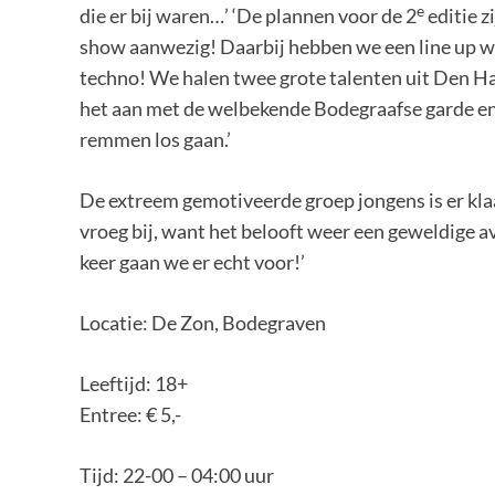
e
die er bij waren…’ ‘De plannen voor de 2
editie z
show aanwezig! Daarbij hebben we een line up wa
techno! We halen twee grote talenten uit Den H
het aan met de welbekende Bodegraafse garde en e
remmen los gaan.’
De extreem gemotiveerde groep jongens is er kl
vroeg bij, want het belooft weer een geweldige a
keer gaan we er echt voor!’
Locatie: De Zon, Bodegraven
Leeftijd: 18+
Entree: € 5,-
Tijd: 22-00 – 04:00 uur