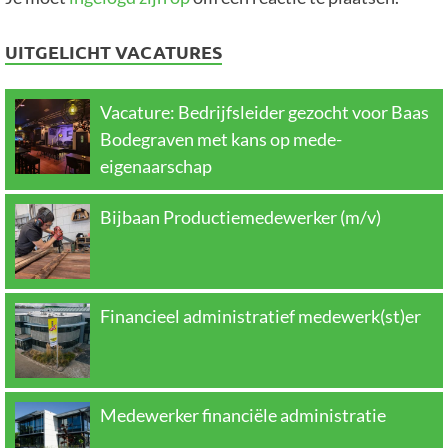
UITGELICHT VACATURES
Vacature: Bedrijfsleider gezocht voor Baas
Bodegraven met kans op mede-
eigenaarschap
Bijbaan Productiemedewerker (m/v)
Financieel administratief medewerk(st)er
Medewerker financiële administratie