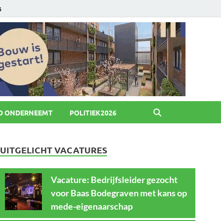
6
O ONDERNEEMT
POLITIEK2026
UITGELICHT VACATURES
Vacature: Bedrijfsleider gezocht
voor Baas Bodegraven met kans op
mede-eigenaarschap